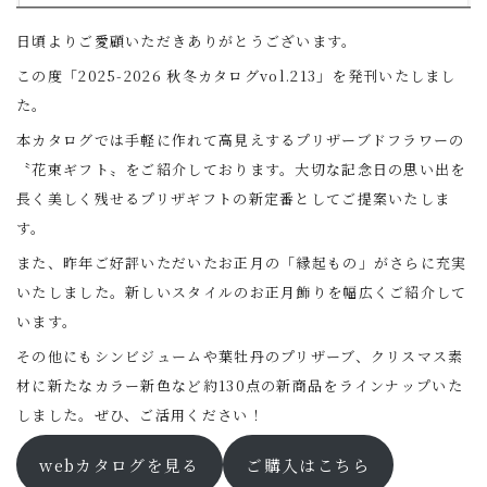
日頃よりご愛顧いただきありがとうございます。
この度「2025-2026 秋冬カタログvol.213」を発刊いたしまし
た。
本カタログでは手軽に作れて高見えするプリザーブドフラワーの
〝花束ギフト〟をご紹介しております。大切な記念日の思い出を
長く美しく残せるプリザギフトの新定番としてご提案いたしま
す。
また、昨年ご好評いただいたお正月の「縁起もの」がさらに充実
いたしました。新しいスタイルのお正月飾りを幅広くご紹介して
います。
その他にもシンビジュームや葉牡丹のプリザーブ、クリスマス素
材に新たなカラー新色など約130点の新商品をラインナップいた
しました。ぜひ、ご活用ください！
webカタログを見る
ご購入はこちら