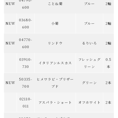
04790-
NEW
ことね菊
ブルー
2輪
600
03680-
NEW
小菊
ブルー
2輪
600
04770-
NEW
リンドウ
るりいろ
2輪
600
03910-
フレッシュグ
0.5
イタリアンルスカス
730
リーン
本
50335-
ヒメワラビ・プリザー
NEW
グリーン
2本
700
ブド
02110-
アスパラ・ショート
オフホワイト
2本
011