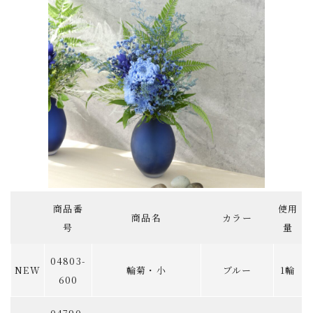
商品番
使用
商品名
カラー
号
量
04803-
NEW
輪菊・小
ブルー
1輪
600