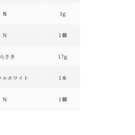
N
3g
Ｎ
1個
らさき
17g
ラルホワイト
1本
Ｎ
1個