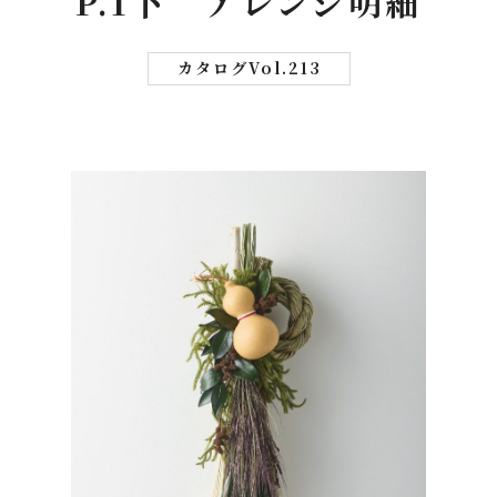
P.1下 アレンジ明細
カタログVol.213